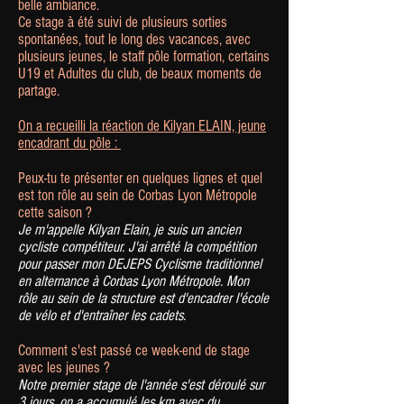
belle ambiance.
Ce stage à été suivi de plusieurs sorties
spontanées, tout le long des vacances, avec
plusieurs jeunes, le staff pôle formation, certains
U19 et Adultes du club, de beaux moments de
partage.
On a recueilli la réaction de Kilyan ELAIN, jeune
encadrant du pôle :
Peux-tu te présenter en quelques lignes et quel
est ton rôle au sein de Corbas Lyon Métropole
cette saison ?
Je m'appelle Kilyan Elain, je suis un ancien
cycliste compétiteur. J'ai arrêté la compétition
pour passer mon DEJEPS Cyclisme traditionnel
en alternance à Corbas Lyon Métropole. Mon
rôle au sein de la structure est d'encadrer l'école
de vélo et d'entraîner les cadets.
Comment s'est passé ce week-end de stage
avec les jeunes ?
Notre premier stage de l'année s'est déroulé sur
3 jours, on a accumulé les km avec du