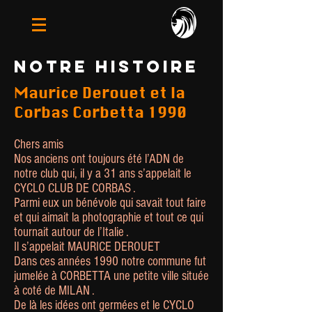
Notre Histoire
Maurice Derouet et la
Corbas Corbetta 1990
Chers amis
Nos anciens ont toujours été l’ADN de
notre club qui, il y a 31 ans s’appelait le
CYCLO CLUB DE CORBAS .
Parmi eux un bénévole qui savait tout faire
et qui aimait la photographie et tout ce qui
tournait autour de l’Italie .
Il s’appelait MAURICE DEROUET
Dans ces années 1990 notre commune fut
jumelée à CORBETTA une petite ville située
à coté de MILAN .
De là les idées ont germées et le CYCLO