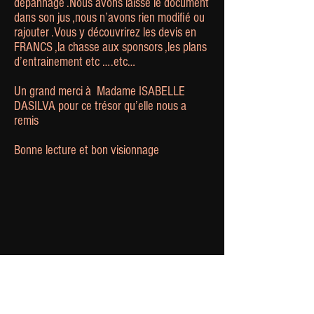
dépannage .Nous avons laissé le document
dans son jus ,nous n’avons rien modifié ou
rajouter .Vous y découvrirez les devis en
FRANCS ,la chasse aux sponsors ,les plans
d’entrainement etc ….etc…
Un grand merci à Madame ISABELLE
DASILVA pour ce trésor qu’elle nous a
remis
Bonne lecture et bon visionnage
L'évolution de notre
maillot