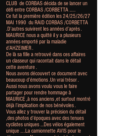
CLUB de CORBAS décida de se lancer un
défi entre CORBAS /CORBETTA …..
Ce fut la première édition les 24/25/26/27
MAI 1990 du RAID CORBAS /CORBETTA
.D’autres suivirent les années d’après .
MAURICE nous a quitté il y a plusieurs
années emporté par la maladie
d’AHZEIMER .
De là sa fille a retrouvé dans ces affaires
un classeur qui racontait dans le détail
cette aventure .
Nous avons découvert ce document avec
beaucoup d’émotions .Un vrai trésor .
Aussi nous avons voulu vous le faire
partager pour rendre hommage à
MAURICE ,à nos anciens ,et surtout montré
déjà l’implication de nos bénévoles .
Vous allez y trouver la précision du détail
,des photos d’époques avec des tenues
cyclistes uniques …Des vélos également
unique ….La camionnette AVIS pour le