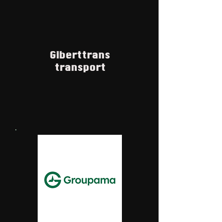
Giberttrans
transport