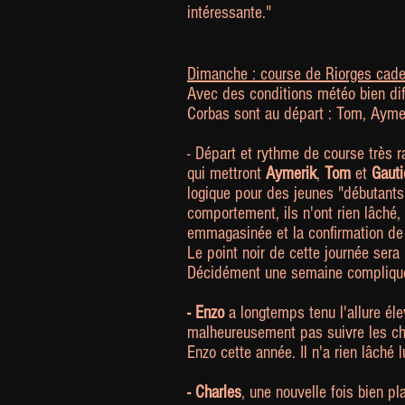
intéressante."
Dimanche : course de Riorges cade
Avec des conditions météo bien diff
Corbas sont au départ : Tom, Aymeri
- Départ et rythme de course très 
qui mettront
Aymerik
,
Tom
et
Gauti
logique pour des jeunes "débutants"
comportement, ils n'ont rien lâché,
emmagasinée et la confirmation de
Le point noir de cette journée sera
Décidément une semaine compliquée 
- Enzo
a longtemps tenu l'allure éle
malheureusement pas suivre les ch
Enzo cette année. Il n'a rien lâché 
-
Charles
, une nouvelle fois bien p