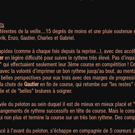
ts
érentes de la veille....15 degrés de moins et une pluie soutenue 
k, Enzo, Gautier, Charles et Gabriel.
rapides (comme à chaque fois depuis la reprise...), avec des accé
er
en légère difficulté pour suivre le rythme très élevé. Pas d'inqui
 qui effectuaient seulement leur 3ème course en compétition ! Ce q
 avec la volonté d'imprimer un bon rythme jusqu'au bout, au menta
 belles perspectives pour eux trois avec des marges de progressi
 la chute de
Gautier
en fin de course, qui retombe sur "les restes"
et de "belles" brulures à soigner.
vée du peloton au sein duquel il est de mieux en mieux placé et "à 
angements de rythme successifs en tête de course. Mais le const
lui non plus et termine la course sur un très bon rythme. Des compo
lacé à l'avant du peloton, s'échappe en compagnie de 5 coureurs à