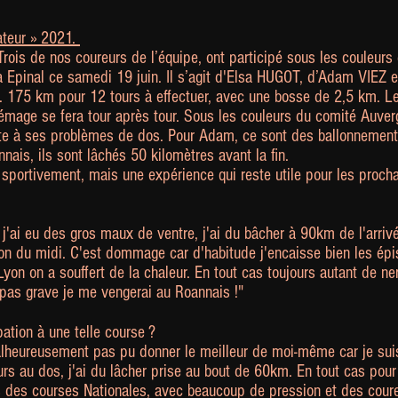
ateur » 2021.
 Trois de nos coureurs de l’équipe, ont participé sous les couleur
à Epinal ce samedi 19 juin. Il s’agit d'Elsa HUGOT, d’Adam VIEZ
175 km pour 12 tours à effectuer, avec une bosse de 2,5 km. Le s
crémage se fera tour après tour. Sous les couleurs du comité Auv
ite à ses problèmes de dos. Pour Adam, ce sont des ballonnement
ais, ils sont lâchés 50 kilomètres avant la fin.
 sportivement, mais une expérience qui reste utile pour les pro
, j'ai eu des gros maux de ventre, j'ai du bâcher à 90km de l'arriv
sson du midi. C'est dommage car d'habitude j'encaisse bien les ép
 Lyon on a souffert de la chaleur. En tout cas toujours autant de n
pas grave je me vengerai au Roannais !"
pation à une telle course ?
alheureusement pas pu donner le meilleur de moi-même car je sui
urs au dos, j'ai du lâcher prise au bout de 60km. En tout cas pou
s des courses Nationales, avec beaucoup de pression et des cour