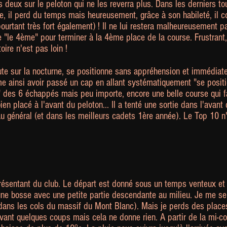
deux sur le peloton qui ne les reverra plus. Dans les derniers tou
, il perd du temps mais heureusement, grâce à son habileté, il co
ourtant très fort également) ! Il ne lui restera malheureusement 
e "le 4ème" pour terminer à la 4ème place de la course. Frustrant,
oire n'est pas loin !
te sur la nocturne, se positionne sans appréhension et immédiat
e ainsi avoir passé un cap en allant systématiquement "se position
" des 6 échappés mais peu importe, encore une belle course qui fa
bien placé à l'avant du peloton... Il a tenté une sortie dans l'avan
 général (et dans les meilleurs cadets 1ère année). Le Top 10 n'e
eprésentant du club. Le départ est donné sous un temps venteux et 
une bosse avec une petite partie descendante au milieu. Je me sen
dans les cols du massif du Mont Blanc). Mais je perds des place
ivant quelques coups mais cela ne donne rien. A partir de la mi-c