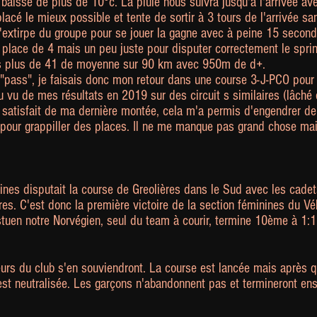
 baisse de plus de 10°c. La pluie nous suivra jusqu'à l'arrivée ave
acé le mieux possible et tente de sortir à 3 tours de l'arrivée sa
extirpe du groupe pour se jouer la gagne avec à peine 15 second
a place de 4 mais un peu juste pour disputer correctement le sprint
ns plus de 41 de moyenne sur 90 km avec 950m de d+.
"pass", je faisais donc mon retour dans une course 3-J-PCO pour
u vu de mes résultats en 2019 sur des circuit s similaires (lâché 
satisfait de ma dernière montée, cela m'a permis d'engendrer de l
 pour grappiller des places. Il ne me manque pas grand chose main
nes disputait la course de Greolières dans le Sud avec les cadet
es. C'est donc la première victoire de la section féminines du Vé
uen notre Norvégien, seul du team à courir, termine 10ème à 1:
reurs du club s'en souviendront. La course est lancée mais après
 est neutralisée. Les garçons n'abandonnent pas et termineront en