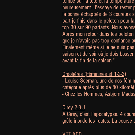
tombe sur la tête et la température
heureusement. J'essaye de rester pl
la bonne échappée de 3 coureurs s'
part je finis dans le peloton pour l
top 30 sur 90 partants. Nous avo
Après mon retour dans les peloton 
que je n'avais pas trop confiance a
Finalement même si je ne suis pas 
saison et de voir où je dois bosser
avant la fin de la saison."
Gréolières (Féminines et 1-2-3)
- Louise Seeman, une de nos fémini
catégorie après plus de 80 kilomètr
- Chez les Hommes, Asbjorn Madsst
Cirey 2-3-J
A Cirey, c'est l'apocalypse. 4 cou
grêle inonde les routes. La course
VTT XCO