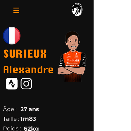
SURIEUX
Alexandre
Âge :
27 ans
1m83
Taille :
Poids :
62kg