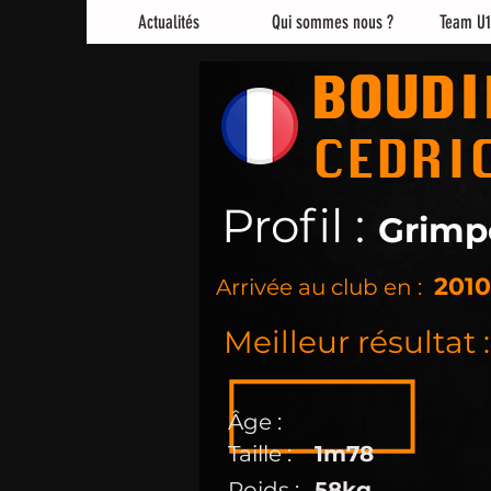
Actualités
Qui sommes nous ?
Team U1
BOUDI
CEDRI
Profil :
Grimp
2010
Arrivée au club en :
Meilleur résultat :
Âge :
Taille :
1m78
Poids :
58kg