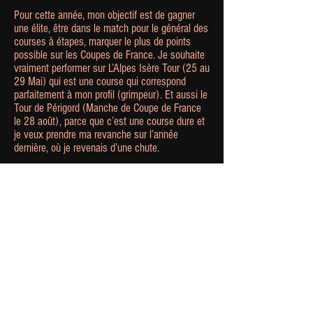
Pour cette année, mon objectif est de gagner
une élite, être dans le match pour le général des
courses à étapes, marquer le plus de points
possible sur les Coupes de France. Je souhaite
vraiment performer sur L’Alpes Isère Tour (25 au
29 Mai) qui est une course qui correspond
parfaitement à mon profil (grimpeur). Et aussi le
Tour de Périgord (Manche de Coupe de France
le 28 août), parce que c’est une course dure et
je veux prendre ma revanche sur l’année
dernière, où je revenais d’une chute.
Cette année l'équipe est top, il y a une bonne
ambiance. Collectivement nous avons une
équipe pour faire de grandes choses."
Merci Adam plein de réussite pour cette saison
2022.