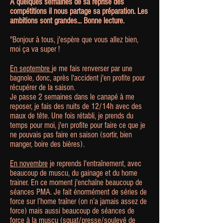
A quelques semaines de sa reprise des
compétitions il nous partage sa préparation. Les
ambitions sont grandes... Bonne lecture.
"Bonjour à tous, j'espère que vous allez bien,
moi ça va super !
En septembre
je me fais renverser par une
bagnole, donc, après l'accident j'en profite pour
récupérer de la saison.
Je passe 2 semaines dans le canapé à me
reposer, je fais des nuits de 12/14h avec des
maux de tête. Une fois rétabli, je prends du
temps pour moi, j'en profite pour faire ce que je
ne pouvais pas faire en saison (sortir, bien
manger, boire des bières).
En novembre
je reprends l'entraînement, avec
beaucoup de muscu, du gainage et du home
trainer. En ce moment j'enchaîne beaucoup de
séances PMA. Je fait énormément de séries de
force sur l’home traîner (on n’a jamais assez de
force) mais aussi beaucoup de séances de
force à la muscu (squat/presse/soulevé de