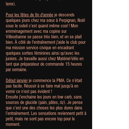
terre).
Pour les fêtes de fin d'année
je descends
quelques jours chez ma sœur à Perpignan, Noël
sous le soleil c’est quand même cool ! Mon
emménagement avec ma copine sur
Villeurbanne se passe très bien, et on se plait
bien. À côté de l'entraînement j'aide le club pour
ma mission service civique en encadrant
quelques sorties féminines ainsi qu'avec les
juniors. Je travaille aussi chez Matériel-Vélo en
tant que préparateur de commande 15 heures
par semaine.
Début janvier
je commence la PMA. Ce n’était
pas facile. Réussir à se faire mal jusqu’à en
vomir ce n’est pas évident !
Ensuite j'enchaine les jours en low carb, sans
sources de glucide (pain, pâtes, riz). Je pense
que c’est une des choses les plus dures dans
l’entraînement. Les sensations reviennent petit à
petit, mais ne sont pas encore top pour le
moment.