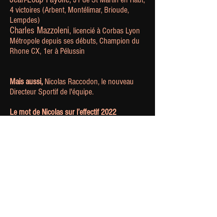
4 victoires (​​Arbent, Montélimar, Brioude,
Lempdes)
Charles Mazzoleni,
licencié à Corbas Lyon
Métropole depuis ses débuts, Champion du
Rhone CX, 1er à Pélussin
Mais aussi,
Nicolas Raccodon, le nouveau
Directeur Sportif de l'équipe.
Le mot de Nicolas sur l’effectif 2022
"Le projet U19 partait d'une feuille blanche au
mois de Juin dernier. Nous avons pu attirer
des jeunes coureurs pour composer une
équipe qui sera relativement homogène avec
beaucoup de jeunesse (tous les coureurs
sont juniors 1ère année hormis Loriziano).
L'effectif présente des coureurs aux profils
différents mais qui permettront à l'équipe
d'être présente sur tous les types de terrain
mais aussi toutes les disciplines du cyclisme