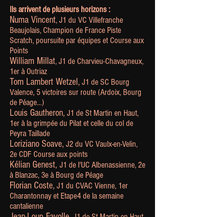
Ils arrivent de plusieurs horizons :
Numa Vincent
, J1 du VC Villefranche
Beaujolais, Champion de France Piste
Scratch, poursuite par équipes et Course aux
Points
William Millat
, J1 de Charvieu-Chavagneux,
1er à Outriaz
Tom Lambert Wetzel,
J1 de SC Bourg
Valence, 5 victoires sur route (Ardoix, Bourg
de Péage…)
Louis Gautheron,
J1 de St Martin en Haut,
1er à la grimpée du Pilat et celle du col de
Peyra Taillade
Loriziano Soave,
J2 du VC Vaulx-en-Velin,
2e CDF Course aux points
Kélian Genest,
J1 de l'UC Albenassienne, 2e
à Blanzac, 3e à Bourg de Péage
Florian Coste,
J1 du CVAC Vienne, 1er
Charantonnay et Etape4 de la semaine
cantalienne
Jean-Loup Fayolle,
J1 de St Martin en Haut,