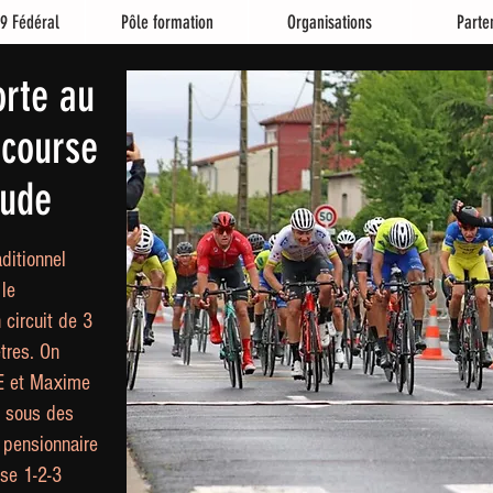
9 Fédéral
Pôle formation
Organisations
Parte
orte au
 course
oude
ditionnel
 le
 circuit de 3
tres. On
RE et Maxime
 sous des
L pensionnaire
rse 1-2-3