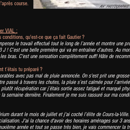
'après course.
er VIAL :
 conditions, qu'est-ce que ça fait Gautier ?
ompense le travail effectué tout le long de l’année et montre une p
3 J ! C’est une belle première qui va en entraîner d’autres. Au mo
er les bras. C'est une sensation complètement ouff! Hâte de recom
 t’étais tu préparé ?
vorables avec pas mal de pluie annoncée. On s'est prit une grosse
tre passé à travers les chutes, la pluie s’est calmée pour l’arrivée
e plutôt récupération car j’étais sortie assez fatigué et marqué p
 la semaine dernière. Finalement je me suis rassuré sur ma conditi
rium durant le mois de juillet et j'ai coché l’élite de Cours-la-Vill
lisation. J'ai la chance d'avoir des horaires aménages sur 3 ans
deuxième année et tout se passe très bien, je vais commencer la 