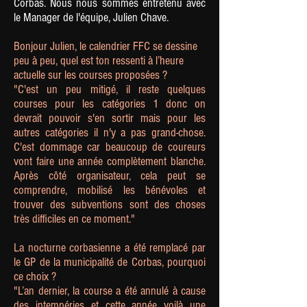
Corbas. Nous nous sommes entretenu avec
le Manager de l'équipe, Julien Chave.
Bonjour Julien, le calendrier FFC se dessine
peu à peu, quel est ton ressenti à l’heure
actuelle sur les courses proposées ?
"
C'est un peu mitigé, il reste quelques
courses pour les catégories 1 donc on
devrait pouvoir s'en sortir mais pour les
autres catégories il n'y a pas grand-chose.
C'est dommage car beaucoup de coureurs
vont faire une année complètement blanche.
Après côté organisateur, cela peut se
comprendre, mobilisé les bénévoles et
trouver des subventions sont des choses
très difficiles en ce moment."
La nocturne corbasienne a été remplacé par
le GP de la municipalité de Corbas, pourquoi
ce choix ?
"L’an dernier, la course a été annulé à cause
des intempéries et cette année voilà une