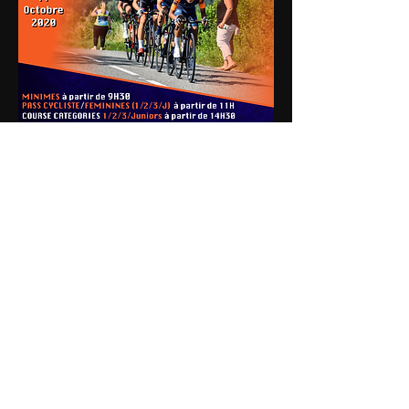
Était-il important pour toi que le club
organise une course ?
"
C'est important de garder des courses au
calendrier pour nos coureurs mais aussi
pour nos partenaires. Ils ont vécu des
moments difficiles et on se doit de leur faire
honneur. Au final nous auront une course
minime, une course Pass et une course 1-2-
3-j, de quoi avoir du spectacle et de
retrouver ce qui nous fait vibrer avec les