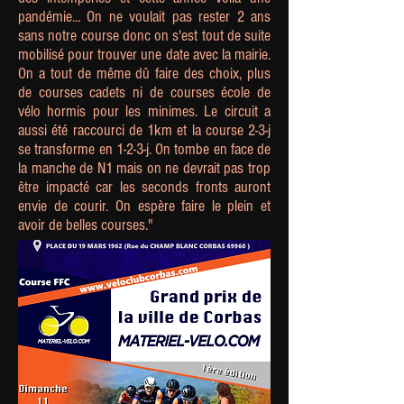
pandémie... On ne voulait pas rester 2 ans
sans notre course donc on s'est tout de suite
mobilisé pour trouver une date avec la mairie.
On a tout de même dû faire des choix, plus
de courses cadets ni de courses école de
vélo hormis pour les minimes. Le circuit a
aussi été raccourci de 1km et la course 2-3-j
se transforme en 1-2-3-j. On tombe en face de
la manche de N1 mais on ne devrait pas trop
être impacté car les seconds fronts auront
envie de courir. On espère faire le plein et
avoir de belles courses."