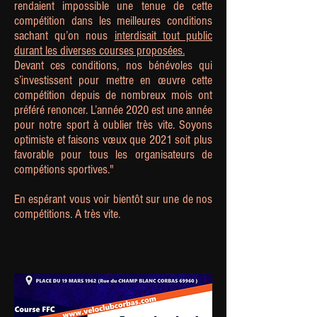
rendaient impossible une tenue de cette
compétition dans les meilleures conditions
sachant qu’on nous
interdisait tout public
durant les diverses courses proposées.
Devant ces conditions, nos bénévoles qui
s’investissent pour mettre en œuvre cette
compétition depuis de nombreux mois ont
préféré renoncer. L’année 2020 est une année
pour notre sport à oublier très vite. Soyons
optimiste et faisons vœux que 2021 soit plus
favorable pour tous les organisateurs de
compétions sportives."
En espérant vous voir bientôt sur une de nos
compétitions. A très vite.