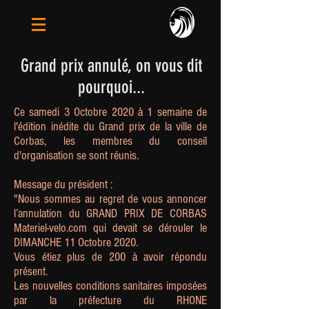
Grand prix annulé, on vous dit
pourquoi...
Ce samedi 3 Octobre 2020 à 1 semaine de
l'édition inédite du Grand prix de la ville de
Corbas, les membres du conseil
d'organisation se sont réunis.
Message du président :
"Nous sommes au regret de vous annoncer
l’annulation du GRAND PRIX DE CORBAS
Materiel-velo.com qui devait se dérouler le
DIMANCHE 11 Octobre 2020.
Vous étiez plus de 200 à avoir répondu
présent.
Les nouvelles conditions sanitaires imposées
par la préfecture du RHONE