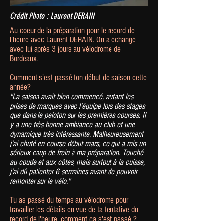
Crédit Photo : Laurent DERAIN
Au coeur de la préparation pour le record de
l'heure avec Laurent DERAIN. On a échangé
avec lui après 3 jours au vélodrome de
Bordeaux.
Comment s'est passé ton début de saison cette
année?
"La saison avait bien commencé, autant les
prises de marques avec l'équipe lors des stages
que dans le peloton sur les premières courses. Il
y a une très bonne ambiance au club et une
dynamique très intéressante. Malheureusement
j'ai chuté en course début mars, ce qui a mis un
sérieux coup de frein à ma préparation. Touché
au coude et aux côtes, mais surtout à la cuisse,
j'ai dû patienter 6 semaines avant de pouvoir
remonter sur le vélo."
Tu as passé du temps au vélodrome pour
travailler les détails en vue de ta tentative du
record de l'heure, comment ça s'est passé ?