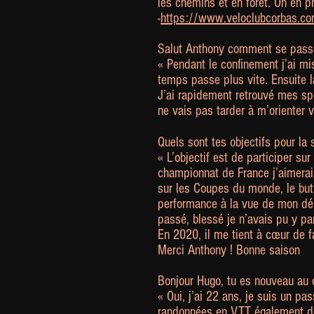
les chemins et en forêt. On en p
-
https://www.veloclubcorbas.
Salut Anthony comment se passe
« Pendant le confinement j’ai mis
temps passe plus vite. Ensuite la
J’ai rapidement retrouvé mes spo
ne vais pas tarder à m’orienter 
Quels sont tes objectifs pour la 
« L’objectif est de participer su
championnat de France j’aimerais
sur les Coupes du monde, le but 
performance à la vue de mon dépa
passé, blessé je n’avais pu y p
En 2020, il me tient à cœur de f
Merci Anthony ! Bonne saison
Bonjour Hugo, tu es nouveau au c
« Oui, j’ai 22 ans, je suis un p
randonnées en VTT également de