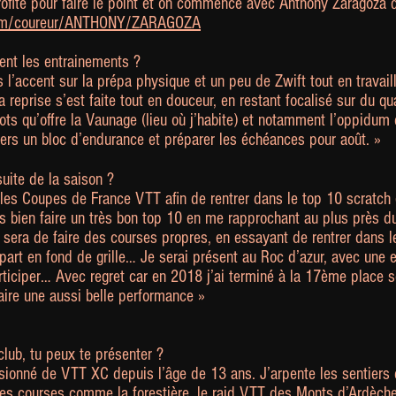
rofite pour faire le point et on commence avec Anthony Zaragoza 
com/coureur/ANTHONY/ZARAGOZA
nt les entrainements ?
 l’accent sur la prépa physique et un peu de Zwift tout en travaill
 reprise s’est faite tout en douceur, en restant focalisé sur du qua
ts qu’offre la Vaunage (lieu où j’habite) et notamment l’oppidum
vers un bloc d’endurance et préparer les échéances pour août. »
suite de la saison ?
r les Coupes de France VTT afin de rentrer dans le top 10 scratch 
 bien faire un très bon top 10 en me rapprochant au plus près du 
sera de faire des courses propres, en essayant de rentrer dans le
rt en fond de grille… Je serai présent au Roc d’azur, avec une en
articiper… Avec regret car en 2018 j’ai terminé à la 17ème place 
aire une aussi belle performance »
lub, tu peux te présenter ?
assionné de VTT XC depuis l’âge de 13 ans. J’arpente les sentiers d
s courses comme la forestière, le raid VTT des Monts d’Ardèch