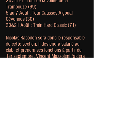
24 Juillet : Tour de la vallée de la
Trambouze (69)
5 au 7 Août : Tour Causses Aigoual
Cévennes (30)
20&21 Août : Train Hard Classic (71)
Nicolas Racodon sera donc le responsable
de cette section. Il deviendra salarié au
club, et prendra ses fonctions à partir du
1er septembre. Vincent Mazzoleni l'aidera
aussi sur la partie organisation. Le reste
des bénévoles sera présent pour les
assister sur les courses.
En quelques mots,
Nicolas Racodon
est un
ancien cycliste qui a connu le niveau élite,
sous les couleurs de Villefranche
notamment. Après sa "carrière" il s'est
dirigé dans la formation et l'encadrement
des jeunes cyclistes. Il a dirigé les équipes
jeunes du comité du Rhône. Aujourd'hui il
détient une forte expérience dans