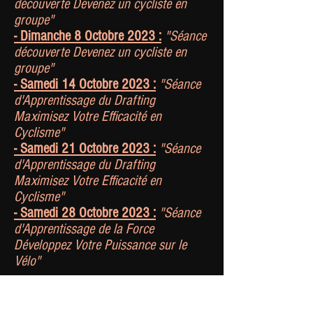
découverte Devenez un cycliste en
groupe"
- Dimanche 8 Octobre 2023 :
"Séance
découverte Devenez un cycliste en
groupe"
- Samedi 14 Octobre 2023 :
"Séance
d'Apprentissage du Drafting
Maximisez Votre Efficacité en
Cyclisme"
- Samedi 21 Octobre 2023 :
"Séance
d'Apprentissage du Drafting
Maximisez Votre Efficacité en
Cyclisme"
- Samedi 28 Octobre 2023 :
"Séance
d'Apprentissage de la Force
Développez Votre Puissance sur le
Vélo"
Nous rappelons qu'avant tout ces sorties ont
pour vocation d'être des sorties