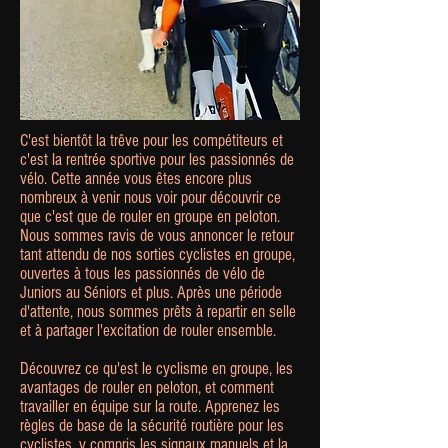
C'est bientôt la trêve pour les compétiteurs et
c'est la rentrée sportive pour les passionnés de
vélo. Cette année vous êtes encore plus
nombreux à venir nous voir pour découvrir ce
que c'est que de rouler en groupe en peloton.
Nous sommes ravis de vous annoncer le retour
tant attendu de nos sorties cyclistes en groupe,
ouvertes à tous les passionnés de vélo de
Juniors au Séniors et plus. Après une période
d'attente, nous sommes prêts à repartir en selle
et à partager l'excitation de rouler ensemble.
Découvrez ce qu'est le cyclisme en groupe, les
avantages de rouler en peloton, et comment
travailler en équipe sur la route. Apprenez les
règles de base de la sécurité routière pour les
cyclistes, y compris les signaux manuels et la