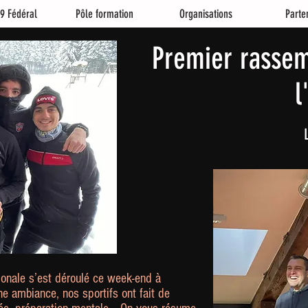
9 Fédéral
Pôle formation
Organisations
Parte
Premier rasse
l
ionale s’est déroulé ce week-end à
ne ambiance, nos sportifs ont fait de