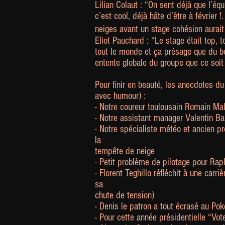
Lilian Colaut :
“
On sent déjà que l’éq
c’est cool, déjà hâte d’être à février
neiges avant un stage cohésion aura
Eliot Pauchard :
“
Le stage était top, 
tout le monde et ça présage que du bo
entente globale du groupe que ce soit 
Pour finir en beauté, les anecdotes d
avec humour) :
- Notre coureur toulousain Romain Malb
- Notre assistant manager Valentin Barr
- Notre spécialiste météo et ancien p
la
tempête de neige
- Petit problème de pilotage pour Rap
- Florent Teghillo réfléchit à une carr
sa
chute de tension)
- Denis le patron a tout écrasé au Pok
- Pour cette année présidentielle “Vot