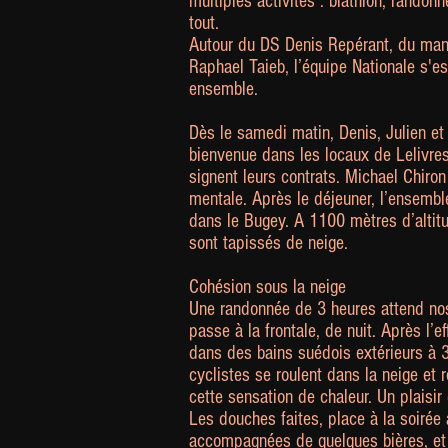
multiples activités : biathlon, rando
tout.
Autour du DS Denis Repérant, du mana
Raphael Taieb, l’équipe Nationale s'e
ensemble.
Dès le samedi matin, Denis, Julien et
bienvenue dans les locaux de Lelivresc
signent leurs contrats. Michael Chiro
mentale. Après le déjeuner, l’ensemble
dans le Bugey. A 1100 mètres d’altitude
sont tapissés de neige.
Cohésion sous la neige
Une randonnée de 3 heures attend nos 
passe à la frontale, de nuit. Après l’e
dans des bains suédois extérieurs à 3
cyclistes se roulent dans la neige et
cette sensation de chaleur. Un plaisir 
Les douches faites, place à la soirée 
accompagnées de quelques bières, et d