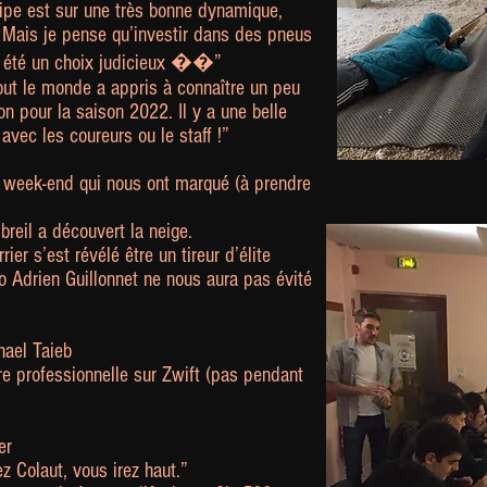
uipe est sur une très bonne dynamique,
 !. Mais je pense qu’investir dans des pneus
it été un choix judicieux ��
”
tout le monde a appris à connaître un peu
n pour la saison 2022. Il y a une belle
avec les coureurs ou le staff !”
u week-end qui nous ont marqué (à prendre
reil a découvert la neige.
ier s’est révélé être un tireur d’élite
ro Adrien Guillonnet ne nous aura pas évité
hael Taieb
ière professionnelle sur Zwift (pas pendant
er
ez Colaut, vous irez haut.”