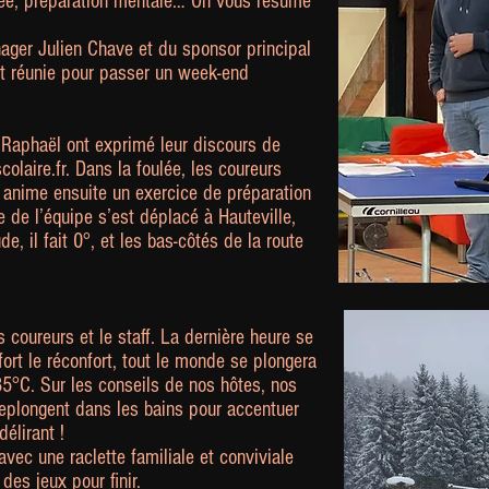
nnée, préparation mentale… On vous résume
ger Julien Chave et du sponsor principal
st réunie pour passer un week-end
 Raphaël ont exprimé leur discours de
olaire.fr. Dans la foulée, les coureurs
n anime ensuite un exercice de préparation
 de l’équipe s’est déplacé à Hauteville,
, il fait 0°, et les bas-côtés de la route
coureurs et le staff. La dernière heure se
ffort le réconfort, tout le monde se plongera
5°C. Sur les conseils de nos hôtes, nos
 replongent dans les bains pour accentuer
délirant !
avec une raclette familiale et conviviale
es jeux pour finir.